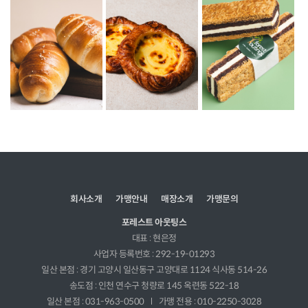
회사소개
가맹안내
매장소개
가맹문의
포레스트 아웃팅스
대표 : 현은정
사업자 등록번호 : 292-19-01293
일산 본점 : 경기 고양시 일산동구 고양대로 1124 식사동 514-26
송도점 : 인천 연수구 청량로 145 옥련동 522-18
일산 본점 : 031-963-0500
가맹 전용 : 010-2250-3028