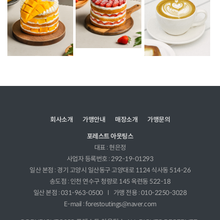
회사소개
가맹안내
매장소개
가맹문의
포레스트 아웃팅스
대표 : 현은정
사업자 등록번호 : 292-19-01293
일산 본점 : 경기 고양시 일산동구 고양대로 1124 식사동 514-26
송도점 : 인천 연수구 청량로 145 옥련동 522-18
일산 본점 : 031-963-0500
가맹 전용 : 010-2250-3028
E-mail : forestoutings@naver.com