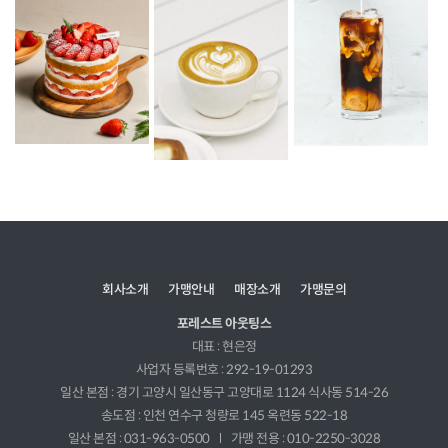
회사소개
가맹안내
매장소개
가맹문의
포레스트 아웃팅스
대표 : 현은정
사업자 등록번호 : 292-19-01293
일산 본점 : 경기 고양시 일산동구 고양대로 1124 식사동 514-26
송도점 : 인천 연수구 청량로 145 옥련동 522-18
일산 본점 : 031-963-0500
가맹 전용 : 010-2250-3028